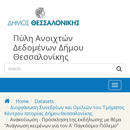
bursa
bursa
Skip to main content
escorts
escort
görükle
görükle
bayan
escort
escort
Πύλη Ανοιχτών
Δεδομένων Δήμου
Θεσσαλονίκης
Toggl
naviga
Home
Datasets
Διοργάνωση Συνεδρίων και Ομιλιών του Τμήματος
Κέντρου Ιστορίας Δήμου Θεσσαλονίκης
Ανακοίνωση - Πρόσκληση της εκδήλωσης με θέμα
"Ανάγνωση κειμένων για τον Α' Παγκόσμιο Πόλεμο"