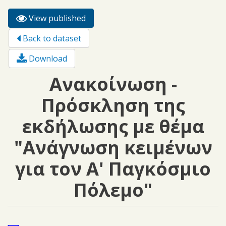
View published
(active
Primary tabs
tab)
Back to dataset
Download
Ανακοίνωση -
Πρόσκληση της
εκδήλωσης με θέμα
"Ανάγνωση κειμένων
για τον Α' Παγκόσμιο
Πόλεμο"