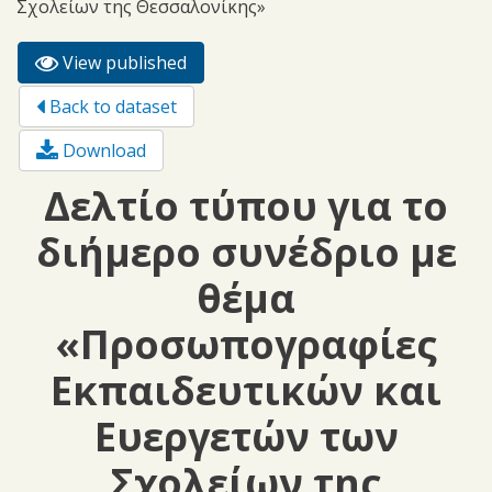
Σχολείων της Θεσσαλονίκης»
View published
(active
Primary tabs
tab)
Back to dataset
Download
Δελτίο τύπου για το
διήμερο συνέδριο με
θέμα
«Προσωπογραφίες
Εκπαιδευτικών και
Ευεργετών των
Σχολείων της