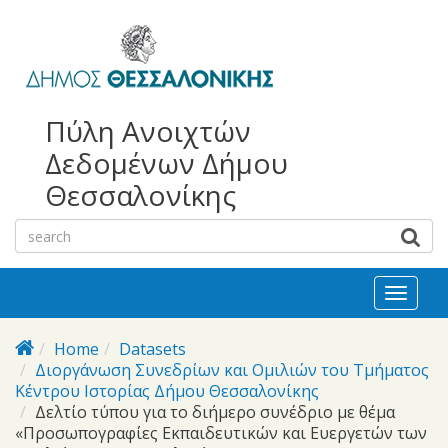
bursa
bursa
Skip to main content
escorts
escort
görükle
görükle
bayan
escort
escort
Πύλη Ανοιχτών
Δεδομένων Δήμου
Θεσσαλονίκης
Toggl
naviga
Home
Datasets
Διοργάνωση Συνεδρίων και Ομιλιών του Τμήματος
Κέντρου Ιστορίας Δήμου Θεσσαλονίκης
Δελτίο τύπου για το διήμερο συνέδριο με θέμα
«Προσωπογραφίες Εκπαιδευτικών και Ευεργετών των