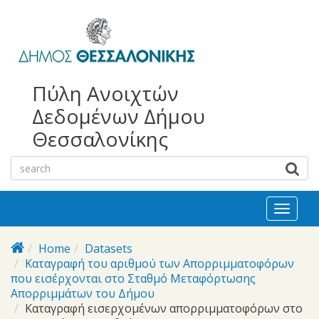
bursa
bursa
Skip to main content
escorts
escort
görükle
görükle
bayan
escort
escort
Πύλη Ανοιχτών
Δεδομένων Δήμου
Θεσσαλονίκης
Toggl
naviga
Home
Datasets
Καταγραφή του αριθμού των Απορριμματοφόρων
που εισέρχονται στο Σταθμό Μεταφόρτωσης
Απορριμμάτων του Δήμου
Καταγραφή εισερχομένων απορριμματοφόρων στο