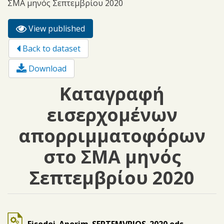
ΣΜΑ μηνός Σεπτεμβρίου 2020
View published
(active
Primary tabs
tab)
Back to dataset
Download
Καταγραφή
εισερχομένων
απορριμματοφόρων
στο ΣΜΑ μηνός
Σεπτεμβρίου 2020