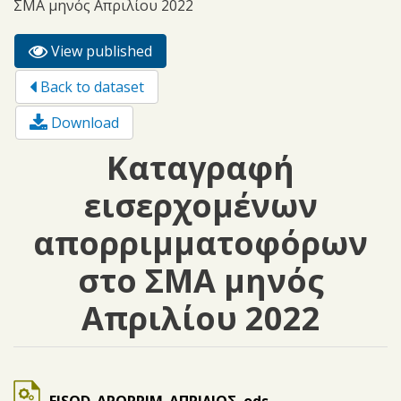
ΣΜΑ μηνός Απριλίου 2022
View published
(active
Primary tabs
tab)
Back to dataset
Download
Καταγραφή
εισερχομένων
απορριμματοφόρων
στο ΣΜΑ μηνός
Απριλίου 2022