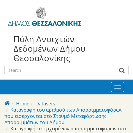
bursa
bursa
Skip to main content
escorts
escort
görükle
görükle
bayan
escort
escort
Πύλη Ανοιχτών
Δεδομένων Δήμου
Θεσσαλονίκης
Toggl
naviga
Home
Datasets
Καταγραφή του αριθμού των Απορριμματοφόρων
που εισέρχονται στο Σταθμό Μεταφόρτωσης
Απορριμμάτων του Δήμου
Καταγραφή εισερχομένων απορριμματοφόρων στο