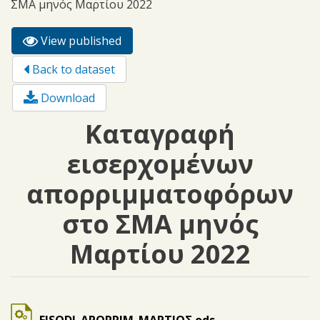
ΣΜΑ μηνός Μαρτίου 2022
View published
(active
Primary tabs
tab)
Back to dataset
Download
Καταγραφή
εισερχομένων
απορριμματοφόρων
στο ΣΜΑ μηνός
Μαρτίου 2022