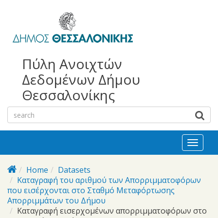
bursa
bursa
Skip to main content
escorts
escort
görükle
görükle
bayan
escort
escort
Πύλη Ανοιχτών
Δεδομένων Δήμου
Θεσσαλονίκης
Toggl
naviga
Home
Datasets
Καταγραφή του αριθμού των Απορριμματοφόρων
που εισέρχονται στο Σταθμό Μεταφόρτωσης
Απορριμμάτων του Δήμου
Καταγραφή εισερχομένων απορριμματοφόρων στο