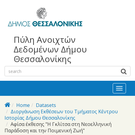
bursa
bursa
Skip to main content
escorts
escort
görükle
görükle
bayan
escort
escort
Πύλη Ανοιχτών
Δεδομένων Δήμου
Θεσσαλονίκης
Toggl
naviga
Home
Datasets
Διοργάνωση Eκθέσεων του Τμήματος Κέντρου
Ιστορίας Δήμου Θεσσαλονίκης
Αφίσα έκθεσης "Η Γκλίτσα στη Νεοελληνική
Παράδοση και την Ποιμενική Ζωή"