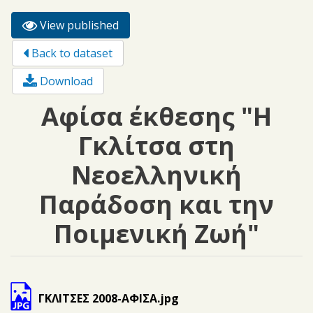
View published
(active
Primary tabs
tab)
Back to dataset
Download
Αφίσα έκθεσης "Η
Γκλίτσα στη
Νεοελληνική
Παράδοση και την
Ποιμενική Ζωή"
ΓΚΛΙΤΣΕΣ 2008-ΑΦΙΣΑ.jpg