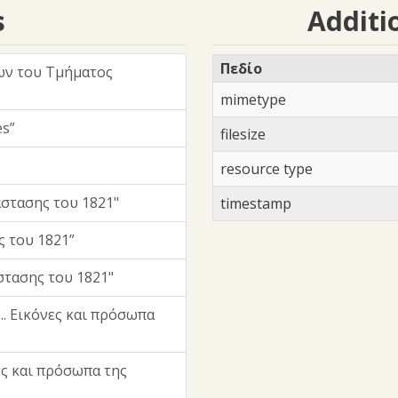
s
Additi
Πεδίο
ων του Τμήματος
mimetype
es”
filesize
resource type
στασης του 1821"
timestamp
ς του 1821”
στασης του 1821"
.. Εικόνες και πρόσωπα
ες και πρόσωπα της