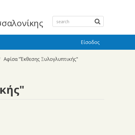
σσαλονίκης
Είσοδος
Αφίσα "Έκθεσης Ξυλογλυπτικής"
κής"