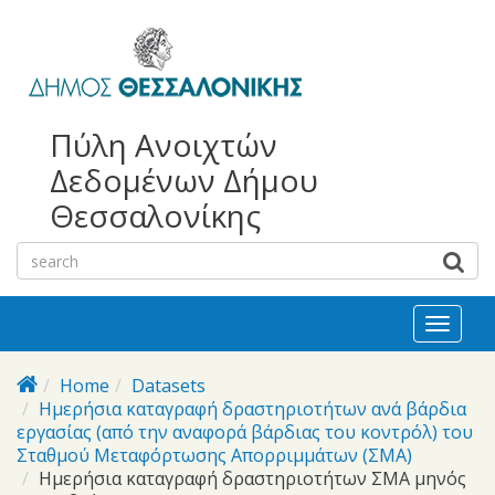
bursa
bursa
Skip to main content
escorts
escort
görükle
görükle
bayan
escort
escort
Πύλη Ανοιχτών
Δεδομένων Δήμου
Θεσσαλονίκης
Toggl
naviga
Home
Datasets
Ημερήσια καταγραφή δραστηριοτήτων ανά βάρδια
εργασίας (από την αναφορά βάρδιας του κοντρόλ) του
Σταθμού Μεταφόρτωσης Απορριμμάτων (ΣΜΑ)
Ημερήσια καταγραφή δραστηριοτήτων ΣΜΑ μηνός