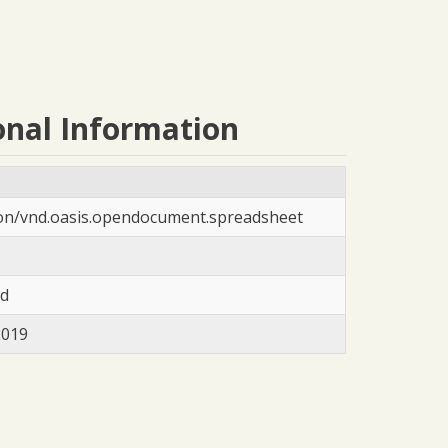
onal Information
ion/vnd.oasis.opendocument.spreadsheet
ad
2019