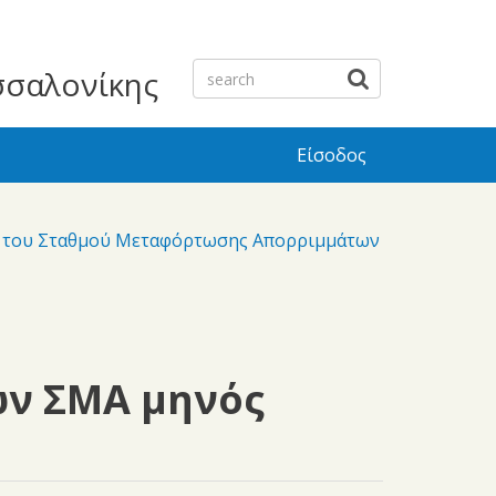
σσαλονίκης
Είσοδος
λ) του Σταθμού Μεταφόρτωσης Απορριμμάτων
ων ΣΜΑ μηνός