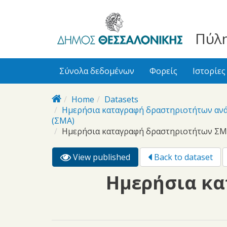
bursa
bursa
Skip to main content
escorts
escort
görükle
görükle
Πύλη
bayan
escort
escort
Σύνολα δεδομένων
Φορείς
Ιστορίες
Home
Datasets
Ημερήσια καταγραφή δραστηριοτήτων ανά
(ΣΜΑ)
Ημερήσια καταγραφή δραστηριοτήτων ΣΜΑ
View published
(active
Back to dataset
Primary tabs
tab)
Ημερήσια κα