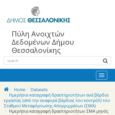
bursa
bursa
Skip to main content
escorts
escort
görükle
görükle
bayan
escort
escort
Πύλη Ανοιχτών
Δεδομένων Δήμου
Θεσσαλονίκης
Toggl
naviga
Home
Datasets
Ημερήσια καταγραφή δραστηριοτήτων ανά βάρδια
εργασίας (από την αναφορά βάρδιας του κοντρόλ) του
Σταθμού Μεταφόρτωσης Απορριμμάτων (ΣΜΑ)
Ημερήσια καταγραφή δραστηριοτήτων ΣΜΑ μηνός