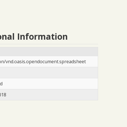
onal Information
ion/vnd.oasis.opendocument.spreadsheet
ad
018