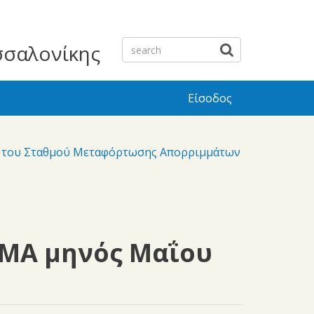
σσαλονίκης
Είσοδος
λ) του Σταθμού Μεταφόρτωσης Απορριμμάτων
ΣΜΑ μηνός Μαΐου