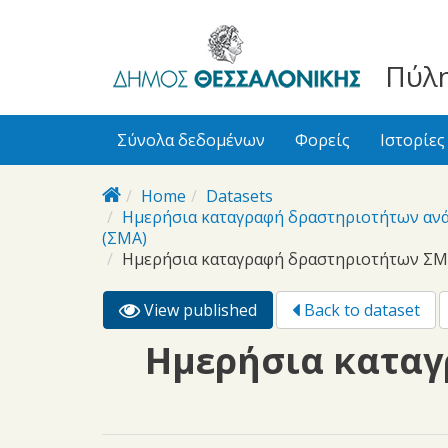
bursa
bursa
Skip to main content
escorts
escort
görükle
görükle
Πύλη
bayan
escort
escort
Σύνολα δεδομένων
Φορείς
Ιστορίες
Home
Datasets
Ημερήσια καταγραφή δραστηριοτήτων ανά
(ΣΜΑ)
Ημερήσια καταγραφή δραστηριοτήτων ΣΜ
View published
(active
Back to dataset
Primary tabs
tab)
Ημερήσια καταγ