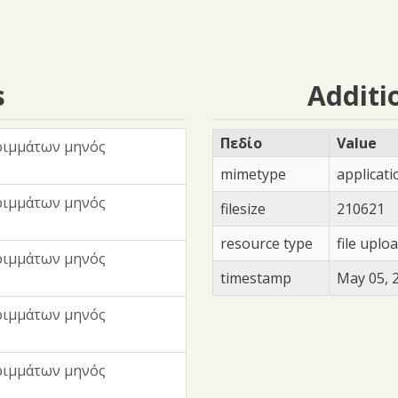
s
Additi
Πεδίο
Value
ριμμάτων μηνός
mimetype
applicat
ριμμάτων μηνός
filesize
210621
resource type
file uplo
ριμμάτων μηνός
timestamp
May 05, 
ριμμάτων μηνός
ριμμάτων μηνός