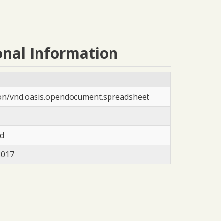
onal Information
ion/vnd.oasis.opendocument.spreadsheet
ad
2017