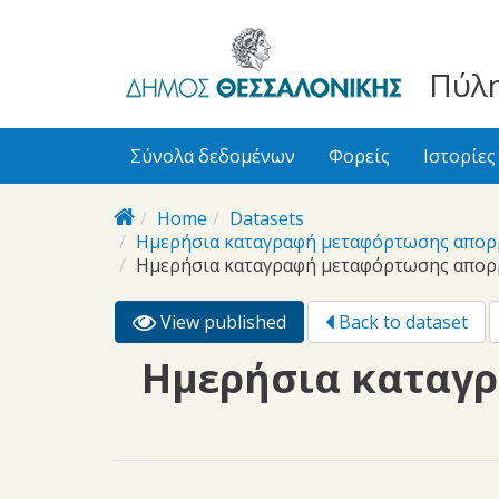
bursa
bursa
Skip to main content
escorts
escort
görükle
görükle
Πύλη
bayan
escort
escort
Σύνολα δεδομένων
Φορείς
Ιστορίες
Home
Datasets
Ημερήσια καταγραφή μεταφόρτωσης απορ
Ημερήσια καταγραφή μεταφόρτωσης απορ
View published
(active
Back to dataset
Primary tabs
tab)
Ημερήσια καταγ