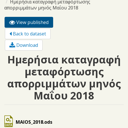
Ημερήσια καταγραφή μεταφόρτωσης
απορριμμάτων μηνός Μαΐου 2018
View published
(active
Primary tabs
tab)
Back to dataset
Download
Ημερήσια καταγραφή
μεταφόρτωσης
απορριμμάτων μηνός
Μαΐου 2018
MAIOS_2018.ods