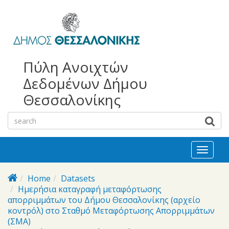
bursa
bursa
Skip to main content
escorts
escort
görükle
görükle
bayan
escort
escort
Πύλη Ανοιχτών
Δεδομένων Δήμου
Θεσσαλονίκης
Toggl
naviga
Home
Datasets
Ημερήσια καταγραφή μεταφόρτωσης
απορριμμάτων του Δήμου Θεσσαλονίκης (αρχείο
κοντρόλ) στο Σταθμό Μεταφόρτωσης Απορριμμάτων
(ΣΜΑ)