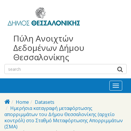
bursa
bursa
Skip to main content
escorts
escort
görükle
görükle
bayan
escort
escort
Πύλη Ανοιχτών
Δεδομένων Δήμου
Θεσσαλονίκης
Toggl
naviga
Home
Datasets
Ημερήσια καταγραφή μεταφόρτωσης
απορριμμάτων του Δήμου Θεσσαλονίκης (αρχείο
κοντρόλ) στο Σταθμό Μεταφόρτωσης Απορριμμάτων
(ΣΜΑ)