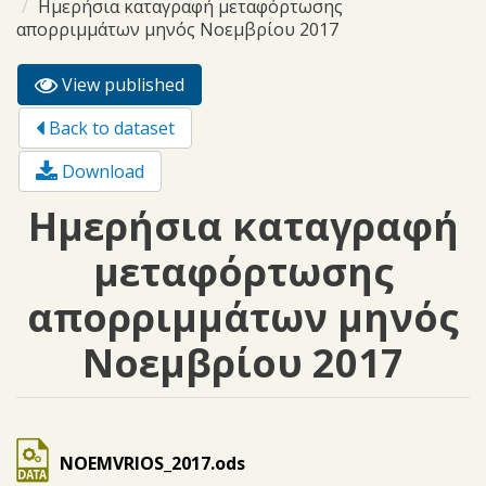
Ημερήσια καταγραφή μεταφόρτωσης
απορριμμάτων μηνός Νοεμβρίου 2017
View published
(active
Primary tabs
tab)
Back to dataset
Download
Ημερήσια καταγραφή
μεταφόρτωσης
απορριμμάτων μηνός
Νοεμβρίου 2017
NOEMVRIOS_2017.ods